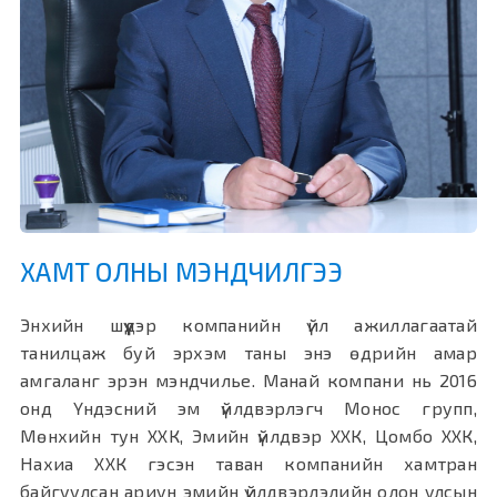
ХАМТ ОЛНЫ МЭНДЧИЛГЭЭ
Энхийн шүүдэр компанийн үйл ажиллагаатай
танилцаж буй эрхэм таны энэ өдрийн амар
амгаланг эрэн мэндчилье. Манай компани нь 2016
онд Үндэсний эм үйлдвэрлэгч Монос групп,
Мөнхийн тун ХХК, Эмийн үйлдвэр ХХК, Цомбо ХХК,
Нахиа ХХК гэсэн таван компанийн хамтран
байгуулсан ариун эмийн үйлдвэрлэлийн олон улсын