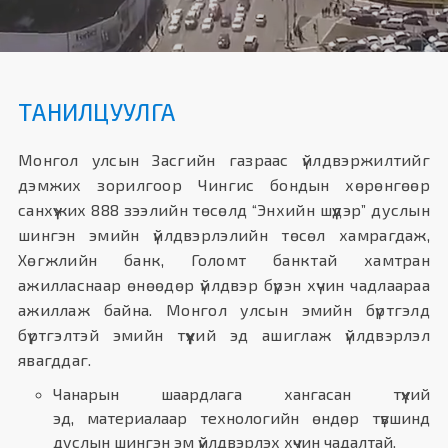
ТАНИЛЦУУЛГА
Монгол улсын Засгийн газраас үйлдвэржилтийг
дэмжих зорилгоор Чингис бондын хөрөнгөөр
санхүүжих 888 зээлийн төсөлд “Энхийн шүүдэр” дуслын
шингэн эмийн үйлдвэрлэлийн төсөл хамрагдаж,
Хөгжлийн банк, Голомт банктай хамтран
ажилласнаар өнөөдөр үйлдвэр бүрэн хүчин чадлаараа
ажиллаж байна. Монгол улсын эмийн бүртгэлд
бүртгэлтэй эмийн түүхий эд ашиглаж үйлдвэрлэл
явагддаг.
Чанарын шаардлага хангасан түүхий
эд, материалаар технологийн өндөр түвшинд
дуслын шингэн эм үйлдвэрлэх хүчин чадалтай.