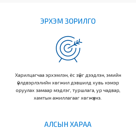
ЭРХЭМ ЗОРИЛГО
Харилцагчаа эрхэмлэн, ёс зүйг дээдлэн, эмийн
үйлдвэрлэлийн хөгжил дэвшилд хувь нэмэр
оруулах замаар мэдлэг, туршлага, ур чадвар,
хамтын ажиллагааг хөгжүүлнэ.
АЛСЫН ХАРАА