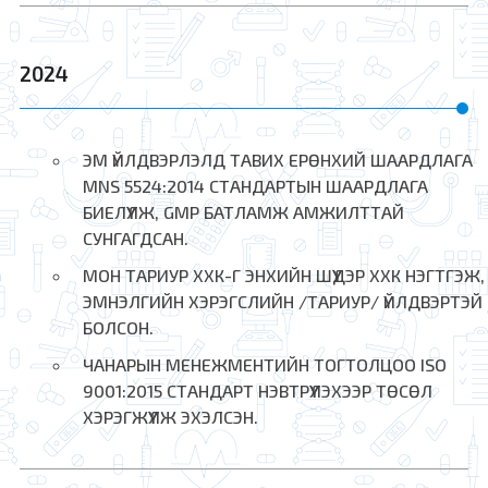
2024
ЭМ ҮЙЛДВЭРЛЭЛД ТАВИХ ЕРӨНХИЙ ШААРДЛАГА
MNS 5524:2014 СТАНДАРТЫН ШААРДЛАГА
БИЕЛҮҮЛЖ, GMP БАТЛАМЖ АМЖИЛТТАЙ
СУНГАГДСАН.
МОН ТАРИУР ХХК-Г ЭНХИЙН ШҮҮДЭР ХХК НЭГТГЭЖ,
ЭМНЭЛГИЙН ХЭРЭГСЛИЙН /ТАРИУР/ ҮЙЛДВЭРТЭЙ
БОЛСОН.
ЧАНАРЫН МЕНЕЖМЕНТИЙН ТОГТОЛЦОО ISO
9001:2015 СТАНДАРТ НЭВТРҮҮЛЭХЭЭР ТӨСӨЛ
ХЭРЭГЖҮҮЛЖ ЭХЭЛСЭН.