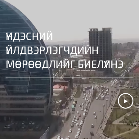
ҮНДЭСНИЙ
ҮЙЛДВЭРЛЭГЧДИЙН
МӨРӨӨДЛИЙГ БИЕЛҮҮЛНЭ