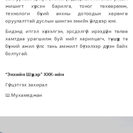
жишигт хүрсэн барилга, тоног төхөөрөмж,
технологи бүхий анхны дотоодын хөрөнгө
оруулалттай дуслын шингэн эмийн үйлдвэр юм.
Бидэнд итгэл хүлээлгэн, эрсдэлгүй ирээдүйн төлөө
хамтдаа урагшилж буй нийт харилцагч, түншүүд та
бүхний ажил үйлс тань амжилт бүтээлээр дүүрэн байх
болтугай.
“Энхийн Шүүдэр” ХХК-ийн
Гүйцэтгэх захирал
Ш.Мухамеджан