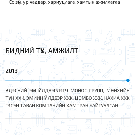
Ёс зүй, ур чадвар, хариуцлага, хамтын ажиллагаа
БИДНИЙ ТҮҮХ, АМЖИЛТ
2013
ҮНДЭСНИЙ ЭМ ҮЙЛДВЭРЛЭГЧ МОНОС ГРУПП, МӨНХИЙН
ТУН ХХК, ЭМИЙН ҮЙЛДВЭР ХХК, ЦОМБО ХХК, НАХИА ХХК
ГЭСЭН ТАВАН КОМПАНИЙН ХАМТРАН БАЙГУУЛСАН.