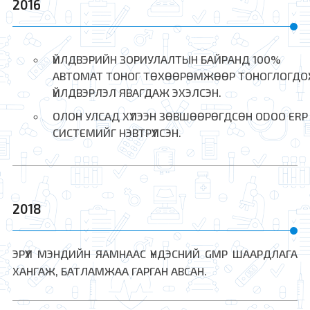
2016
ҮЙЛДВЭРИЙН ЗОРИУЛАЛТЫН БАЙРАНД 100%
АВТОМАТ ТОНОГ ТӨХӨӨРӨМЖӨӨР ТОНОГЛОГД
ҮЙЛДВЭРЛЭЛ ЯВАГДАЖ ЭХЭЛСЭН.
ОЛОН УЛСАД ХҮЛЭЭН ЗӨВШӨӨРӨГДСӨН ODOO ERP
СИСТЕМИЙГ НЭВТРҮҮЛСЭН.
2018
ЭРҮҮЛ МЭНДИЙН ЯАМНААС ҮНДЭСНИЙ GMP ШААРДЛАГА
ХАНГАЖ, БАТЛАМЖАА ГАРГАН АВСАН.