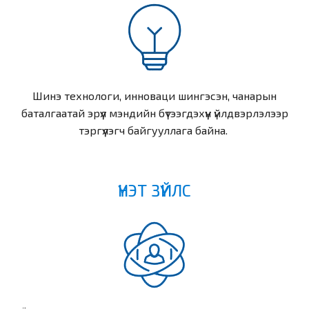
Шинэ технологи, инноваци шингэсэн, чанарын
баталгаатай эрүүл мэндийн бүтээгдэхүүн үйлдвэрлэлээр
тэргүүлэгч байгууллага байна.
ҮНЭТ ЗҮЙЛС