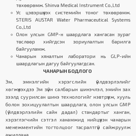
төхөөрөмж. Shinva Medical Instrument Co.,Ltd
Ус цэвэршүүлэх системийн тоног төхөөрөмж.
STERIS AUSTAR Water Pharmaceutical Systems
Co.,Ltd
Олон улсын GMP-н шаардлага хангасан зураг
төслөөр хийгдсэн зориулалтын барилга
байгууламж.
Чанарын хяналтын лаборатори нь GLP-ийн
шаардлагын дагуу байгуулагдсан.
ЧАНАРЫН БОДЛОГО
Эм, эмнэлгийн хэрэгслийн үйлдвэрлэлийг
хөгжүүлэхдээ Эм зүйн салбарын шинэчлэл, эмийн зах
зээлд суурилсан шинэ технологийг нэвтрүүлж, хууль
болон зохицуулалтын шаардлага, олон улсын GMP
(үйлдвэрлэлийн сайн дадал) стандартыг ханган,
хэрэглэгчийн сэтгэл ханамжид нийцүүлэн чанарын
менежментийн тогтолцоог тасралтгүй сайжруулж
ажиллана.