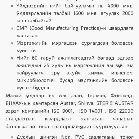
Үйлдвэрийн нийт байгууламж нь 4000 мкв,
үйлдвэрлэлийн талбай 1600 мкв, агуулах 2000
мкв талбайтай.
GMP (Good Manufacturing Practice)-н шаардлага
хангасан.
Мэргэжлийн, мэргэшсэн, сургагдсан боловсон
хүчинтэй.
Нийт 60 гаруй ажиллагсадтай бөгөөд эдгээр
ажилчдын 25 хувь нь мэргэжлийн эм зүйч, эм
найруулагч, эрүүл ахуйч, химич, инженер,
микробиологич, бусад мэргэжлийн боловсон
хүчнээс бүрддэг.
Манай үйлдвэр нь Австрали, Герман, Финланд,
БНХАУ-ын хамтарсан Austar, Shinva, STERIS AUSTAR
зэрэг компанийн ISO 9001, ISO 14001 , ISO 22000
стандартын шаардлага хангасан чанарын
баталгаатай тоног төхөөрөмжүүдийг суурилуулсан.
Дуслын шингэн Non PVC савлагааны тоног