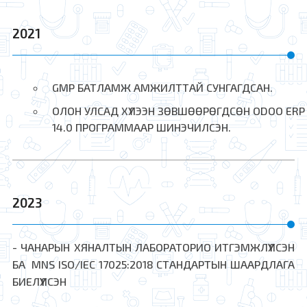
2021
GMP БАТЛАМЖ АМЖИЛТТАЙ СУНГАГДСАН.
ОЛОН УЛСАД ХҮЛЭЭН ЗӨВШӨӨРӨГДСӨН ODOO ERP
14.0 ПРОГРАММААР ШИНЭЧИЛСЭН.
2023
- ЧАНАРЫН ХЯНАЛТЫН ЛАБОРАТОРИО ИТГЭМЖЛҮҮЛСЭН
БА MNS ISO/IEC 17025:2018 СТАНДАРТЫН ШААРДЛАГА
БИЕЛҮҮЛСЭН