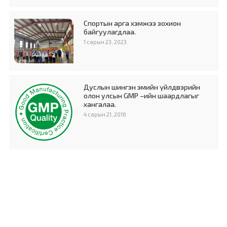
Спортын арга хэмжээ зохион
байгуулагдлаа.
1 сарын 23, 2023
Дуслын шингэн эмийн үйлдвэрийн
олон улсын GMP –ийн шаардлагыг
хангалаа.
4 сарын 21, 2016