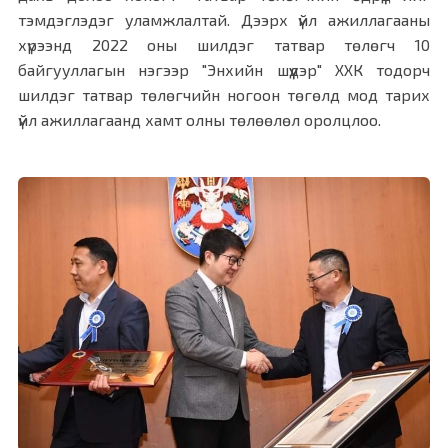
тэмдэглэдэг уламжлалтай. Дээрх үйл ажиллагааны
хүрээнд 2022 оны шилдэг татвар төлөгч 10
байгууллагын нэгээр "Энхийн шүүдэр" ХХК тодорч
шилдэг татвар төлөгчийн ногоон төгөлд мод тарих
үйл ажиллагаанд хамт олны төлөөлөл оролцлоо.