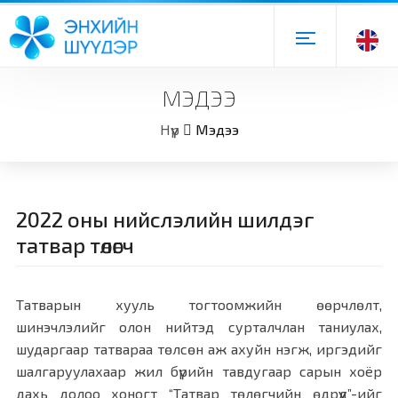
МЭДЭЭ
Нүүр
Мэдээ
2022 оны нийслэлийн шилдэг
татвар төлөгч
Татварын хууль тогтоомжийн өөрчлөлт,
шинэчлэлийг олон нийтэд сурталчлан таниулах,
шударгаар татвараа төлсөн аж ахуйн нэгж, иргэдийг
шалгаруулахаар жил бүрийн тавдугаар сарын хоёр
дахь долоо хоногт “Татвар төлөгчийн өдрүүд”-ийг