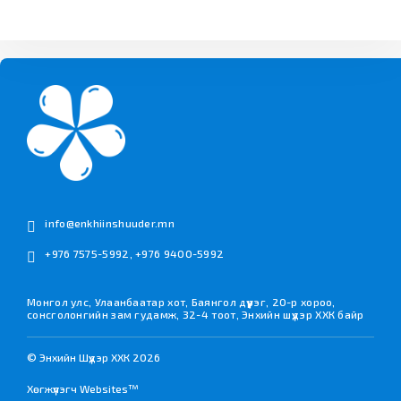
info@enkhiinshuuder.mn
+976 7575-5992
,
+976 9400-5992
Монгол улс, Улаанбаатар хот, Баянгол дүүрэг, 20-р хороо,
сонсголонгийн зам гудамж, 32-4 тоот, Энхийн шүүдэр ХХК байр
© Энхийн Шүүдэр ХХК 2026
Хөгжүүлэгч Websites™