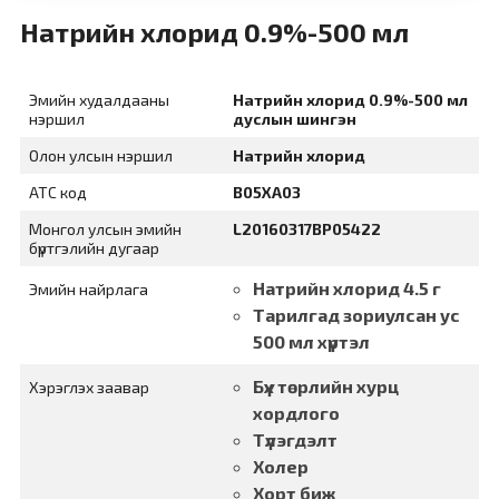
Натрийн хлорид 0.9%-500 мл
Эмийн худалдааны
Натрийн хлорид 0.9%-500 мл
нэршил
дуслын шингэн
Олон улсын нэршил
Натрийн хлорид
АТС код
B05XA03
Монгол улсын эмийн
L20160317BP05422
бүртгэлийн дугаар
Натрийн хлорид 4.5 г
Эмийн найрлага
Тарилгад зориулсан ус
500 мл хүртэл
Бүх төрлийн хурц
Хэрэглэх заавар
хордлого
Түлэгдэлт
Холер
Хорт биж