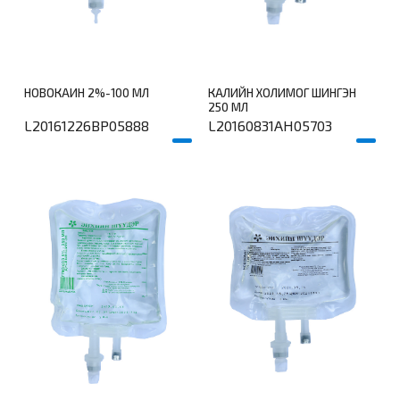
НОВОКАИН 2%-100 МЛ
КАЛИЙН ХОЛИМОГ ШИНГЭН
250 МЛ
L20161226BP05888
L20160831AH05703
үй
дэлгэрэнгүй