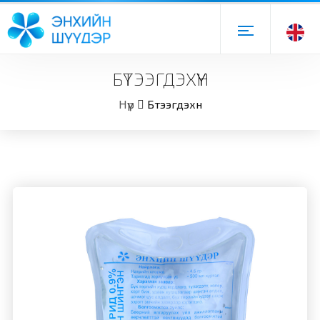
БҮТЭЭГДЭХҮҮН
Нүүр
Бүтээгдэхүүн