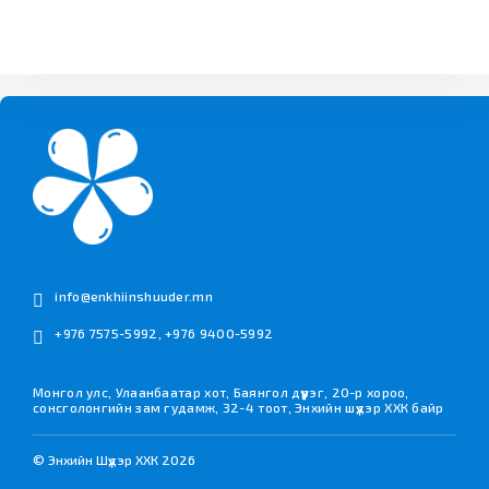
info@enkhiinshuuder.mn
+976 7575-5992
,
+976 9400-5992
Монгол улс, Улаанбаатар хот, Баянгол дүүрэг, 20-р хороо,
сонсголонгийн зам гудамж, 32-4 тоот, Энхийн шүүдэр ХХК байр
© Энхийн Шүүдэр ХХК 2026