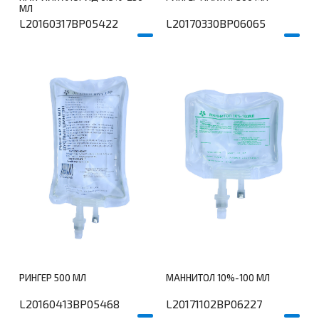
МЛ
L20160317BP05422
L20170330BP06065
үй
дэлгэрэнгүй
РИНГЕР 500 МЛ
МАННИТОЛ 10%-100 МЛ
L20160413BP05468
L20171102BP06227