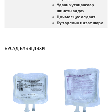
Удаан хугацаагаар
шингэн алдах
Цочмог цус алдалт
Бүх төрлийн идээт шарх
БУСАД БҮТЭЭГДЭХҮҮН
үй
дэлгэрэнгүй