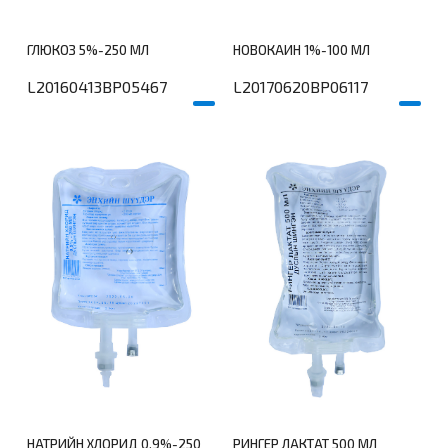
ГЛЮКОЗ 5%-250 МЛ
НОВОКАИН 1%-100 МЛ
L20160413BP05467
L20170620BP06117
үй
дэлгэрэнгүй
НАТРИЙН ХЛОРИД 0.9%-250
РИНГЕР ЛАКТАТ 500 МЛ