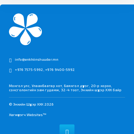
info@enkhiinshuuder.mn
+976 7575-5992
,
+976 9400-5992
Монгол улс, Улаанбаатар хот, Баянгол дүүрэг, 20-р хороо,
сонсголонгийн зам гудамж, 32-4 тоот, Энхийн шүүдэр ХХК байр
© Энхийн Шүүдэр ХХК 2026
Хөгжүүлэгч Websites™