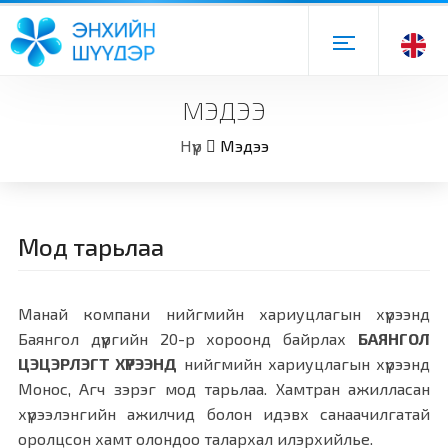
МЭДЭЭ
Нүүр
Мэдээ
Мод тарьлаа
Манай компани нийгмийн хариуцлагын хүрээнд
Баянгол дүүргийн 20-р хороонд байрлах
БАЯНГОЛ
ЦЭЦЭРЛЭГТ ХҮРЭЭНД
нийгмийн хариуцлагын хүрээнд
Монос, Агч зэрэг мод тарьлаа. Хамтран ажилласан
хүрээлэнгийн ажилчид болон идэвх санаачилгатай
оролцсон хамт олондоо талархал илэрхийлье.